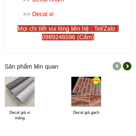
>>
Decal xi
Mọi chi tiết vui lòng liên hệ :
Tel/Zalo :
0989246596 (Cẩm)
Sản phẩm liên quan
Decal giả xi
Decal giả gạch
măng