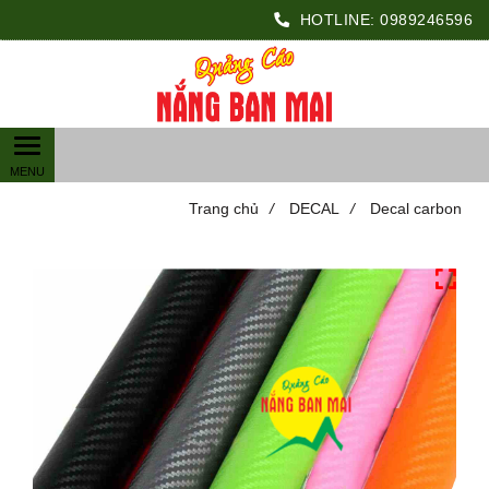
HOTLINE:
0989246596
Trang chủ
/
DECAL
/
Decal carbon