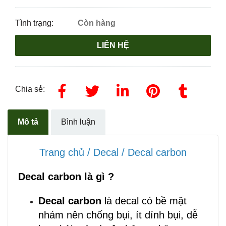
Tình trạng:
Còn hàng
LIÊN HỆ
Chia sẻ:
Mô tả
Bình luận
Trang chủ
/
Decal
/
Decal carbon
Decal carbon là gì ?
Decal carbon
là decal c
ó bề mặt
nhám nên chống bụi, ít dính bụi, dễ