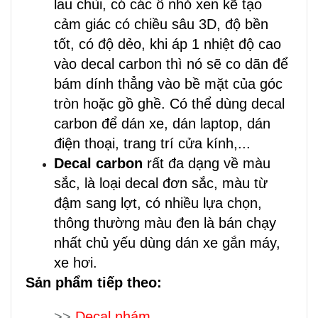
lau chùi, có các ô nhỏ xen kẽ tạo
cảm giác có chiều sâu 3D, độ bền
tốt, có độ dẻo, khi áp 1 nhiệt độ cao
vào decal carbon thì nó sẽ co dãn để
bám dính
thẳng
vào bề mặt của góc
tròn hoặc gồ ghề. Có thể dùng decal
carbon để dán xe, dán laptop, dán
điện thoại, trang trí cửa kính,...
Decal carbon
rất đa dạng về màu
sắc, là loại decal đơn sắc, màu từ
đậm sang lợt, có nhiều lựa chọn,
thông thường màu đen là bán chạy
nhất chủ yếu dùng dán xe gắn máy,
xe hơi.
Sản phẩm tiếp theo:
>>
Decal nhám