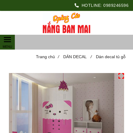
HOTLINE:
0989246596
Trang chủ
/
DÁN DECAL
/
Dán decal tủ gỗ